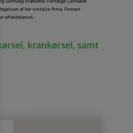
og samtidig etableres Herfølge Container
ertagelsen af her omtalte firma. Firmaet
or affaldskørsel.
ørsel, krankørsel, samt