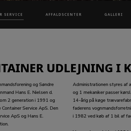
R SERVICE
AFFALDSCENTER
GALLERI
TAINER UDLEJNING I 
gnmandsforening og Søndre
Administrationen styres af
gnmand Hans E. Nielsen d.
og 1 mekaniker passer kørs
 som 2 generation i 1991 og
14-årig på køge trævarefabr
 Container Service ApS. Den
faderens vognmandsforretni
rvice ApS og Hans E.
i 1982 ved køb af 1 bil af 
tion.