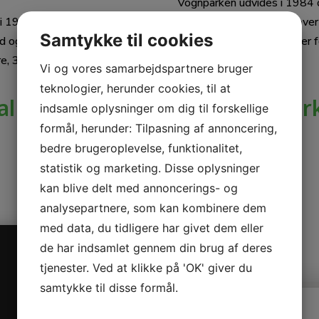
Vognparken udvides i 1984 
 i 1984. Vognparken består
Service der drives indtil ov
Samtykke til cookies
d og 200 stk diverse
håndterer i dag alle former f
rre, 3aksl med anhænger.
Vi og vores samarbejdspartnere bruger
teknologier, herunder cookies, til at
al vognmandskørsel, containerk
indsamle oplysninger om dig til forskellige
kørsel med grus og sten.
formål, herunder: Tilpasning af annoncering,
bedre brugeroplevelse, funktionalitet,
statistik og marketing. Disse oplysninger
kan blive delt med annoncerings- og
analysepartnere, som kan kombinere dem
med data, du tidligere har givet dem eller
de har indsamlet gennem din brug af deres
tjenester. Ved at klikke på 'OK' giver du
samtykke til disse formål.