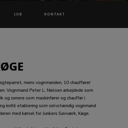
JOB
KONTAKT
KØGE
 ægteparret, mens vognmanden, 10 chauffører
len. Vognmand Peter L. Nielsen arbejdede som
ik og senere som maskinfører og chauffør i
ng indtil etablering som selvstændig vognmand
faderen med kørsel for Junkers Savværk, Køge.