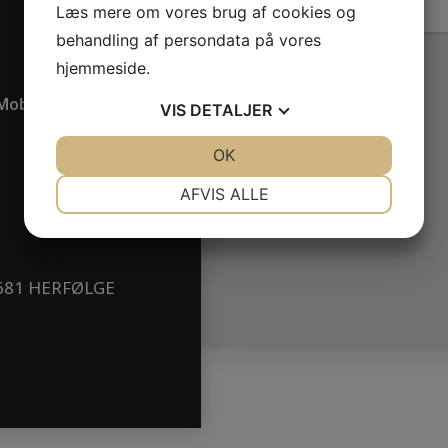
Læs mere om vores brug af cookies og
behandling af persondata på vores
hjemmeside.
Mobil: 40 64 71 20
VIS
DETALJER
JA
NEJ
OK
JA
NEJ
NØDVENDIGE
PRÆFERENCER
AFVIS ALLE
JA
NEJ
JA
NEJ
MARKETING
STATISTIK
681 HERFØLGE