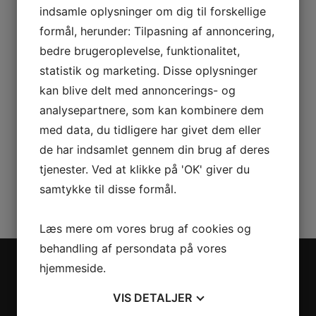
kemikalier ikke modtages på pladsen. Asbest plader
indsamle oplysninger om dig til forskellige
modtages separat.
formål, herunder: Tilpasning af annoncering,
bedre brugeroplevelse, funktionalitet,
statistik og marketing. Disse oplysninger
kan blive delt med annoncerings- og
analysepartnere, som kan kombinere dem
Affaldscenter
med data, du tidligere har givet dem eller
Firmaet håndterer i dag alle former for affaldskørsel.
de har indsamlet gennem din brug af deres
Ud over modtagning af affald og salg af materialer,
tjenester. Ved at klikke på 'OK' giver du
tilbyder vi også, kørsel med entreprenør biler.
samtykke til disse formål.
Læs mere om vores brug af cookies og
behandling af persondata på vores
hjemmeside.
TRANSPORT OG SERVICE
VIS
DETALJER