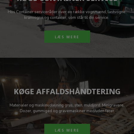
Hos Container serviceråder over en række vognmænd, lastvogne,
kranvogne og container, som står til din service.
LÆS MERE
KØGE AFFALDSHÅNDTERING
Materialer og maskinudlejning grus, sten, muldjord. Minigravere,
Dozer, gummiged og gravemaskiner med/uden fører
LÆS MERE