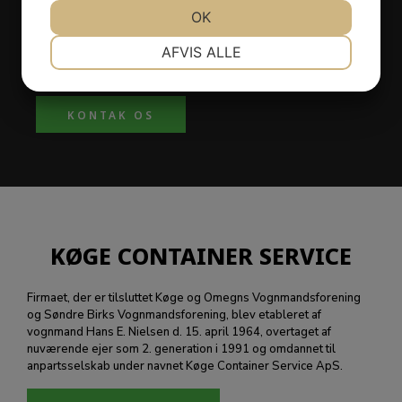
SIDEN 1964
JA
NEJ
OK
JA
NEJ
Firmaet drives med lokal vognmandskørsel, containerkørsel,
NØDVENDIGE
PRÆFERENCER
AFVIS ALLE
krankørsel, samt kørsel med grus og sten. Du er velkommen
til at kontakte os for et tilbud, som vi tilpasser dine behov.
JA
NEJ
JA
NEJ
MARKETING
STATISTIK
KONTAK OS
KØGE CONTAINER SERVICE
Firmaet, der er tilsluttet Køge og Omegns Vognmandsforening
og Søndre Birks Vognmandsforening, blev etableret af
vognmand Hans E. Nielsen d. 15. april 1964, overtaget af
nuværende ejer som 2. generation i 1991 og omdannet til
anpartsselskab under navnet Køge Container Service ApS.